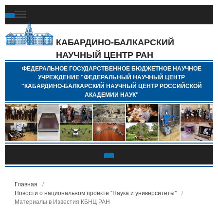
Ф
Г
Б
КАБАРДИНО-БАЛКАРСКИЙ
Н
НАУЧНЫЙ ЦЕНТР РАН
У
"
ФЕДЕРАЛЬНОЕ ГОСУДАРСТВЕННОЕ БЮДЖЕТНОЕ НАУЧНОЕ
Н
УЧРЕЖДЕНИЕ "ФЕДЕРАЛЬНЫЙ НАУЧНЫЙ ЦЕНТР
"
"КАБАРДИНО-БАЛКАРСКИЙ НАУЧНЫЙ ЦЕНТР РОССИЙСКОЙ
Б
АКАДЕМИИ НАУК"
Н
Р
А
Главная
/
Новости о национальном проекте "Наука и университеты"
/
Материалы в Известия КБНЦ РАН