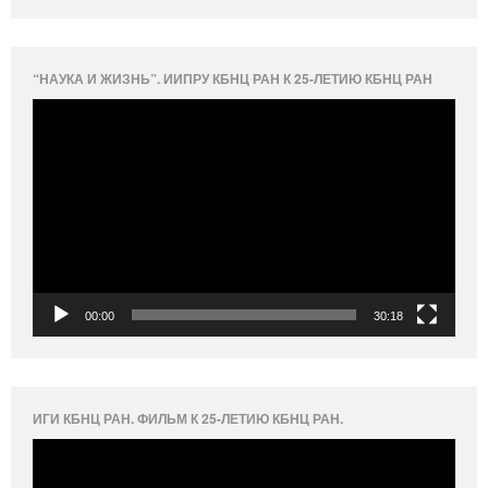
“НАУКА И ЖИЗНЬ”. ИИПРУ КБНЦ РАН К 25-ЛЕТИЮ КБНЦ РАН
Видеоплеер
00:00
30:18
ИГИ КБНЦ РАН. ФИЛЬМ К 25-ЛЕТИЮ КБНЦ РАН.
Видеоплеер