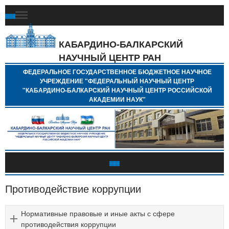
Ф
Г
Б
КАБАРДИНО-БАЛКАРСКИЙ
Н
НАУЧНЫЙ ЦЕНТР РАН
У
"
ФЕДЕРАЛЬНОЕ ГОСУДАРСТВЕННОЕ БЮДЖЕТНОЕ НАУЧНОЕ
Н
УЧРЕЖДЕНИЕ "ФЕДЕРАЛЬНЫЙ НАУЧНЫЙ ЦЕНТР
"
"КАБАРДИНО-БАЛКАРСКИЙ НАУЧНЫЙ ЦЕНТР РОССИЙСКОЙ
Б
АКАДЕМИИ НАУК"
Н
Р
А
Противодействие коррупции
Нормативные правовые и иные акты с сфере
противодействия коррупции