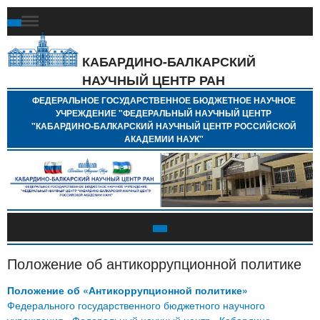
Ф
Г
Б
КАБАРДИНО-БАЛКАРСКИЙ
Н
НАУЧНЫЙ ЦЕНТР РАН
У
"
ФЕДЕРАЛЬНОЕ ГОСУДАРСТВЕННОЕ БЮДЖЕТНОЕ НАУЧНОЕ
Н
УЧРЕЖДЕНИЕ "ФЕДЕРАЛЬНЫЙ НАУЧНЫЙ ЦЕНТР
"
"КАБАРДИНО-БАЛКАРСКИЙ НАУЧНЫЙ ЦЕНТР РОССИЙСКОЙ
Б
АКАДЕМИИ НАУК"
Н
Р
А
Положение об антикоррупционной политике
Положение об «Антикоррупционной политике»
Федерального государственного бюджетного научного
учреждения «Федеральный научный центр «Кабардино-