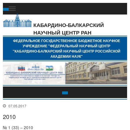
Ф
Г
Б
КАБАРДИНО-БАЛКАРСКИЙ
Н
НАУЧНЫЙ ЦЕНТР РАН
У
"
ФЕДЕРАЛЬНОЕ ГОСУДАРСТВЕННОЕ БЮДЖЕТНОЕ НАУЧНОЕ
Н
УЧРЕЖДЕНИЕ "ФЕДЕРАЛЬНЫЙ НАУЧНЫЙ ЦЕНТР
"
"КАБАРДИНО-БАЛКАРСКИЙ НАУЧНЫЙ ЦЕНТР РОССИЙСКОЙ
Б
АКАДЕМИИ НАУК"
Н
Р
А
07.05.2017
2010
№ 1 (33) – 2010