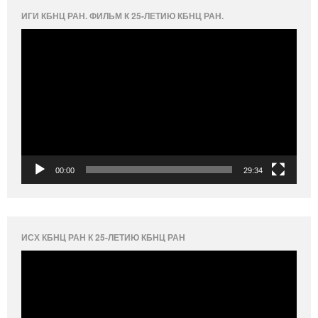
ИГИ КБНЦ РАН. ФИЛЬМ К 25-ЛЕТИЮ КБНЦ РАН.
Видеоплеер
00:00
29:34
ИСХ КБНЦ РАН К 25-ЛЕТИЮ КБНЦ РАН
Видеоплеер