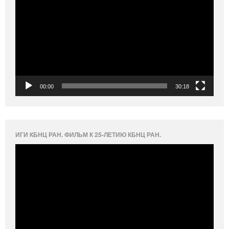
00:00
30:18
ИГИ КБНЦ РАН. ФИЛЬМ К 25-ЛЕТИЮ КБНЦ РАН.
Видеоплеер