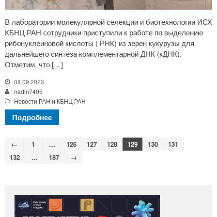
В лаборатории молекулярной селекции и биотехнологии ИСХ
КБНЦ РАН сотрудники приступили к работе по выделению
рибонуклеиновой кислоты ( РНК) из зерен кукурузы для
дальнейшего синтеза комплементарной ДНК (кДНК).
Отметим, что […]
08.09.2023
nadin7405
Новости РАН и КБНЦ РАН
Подробнее
←
1
…
126
127
128
129
130
131
132
…
187
→