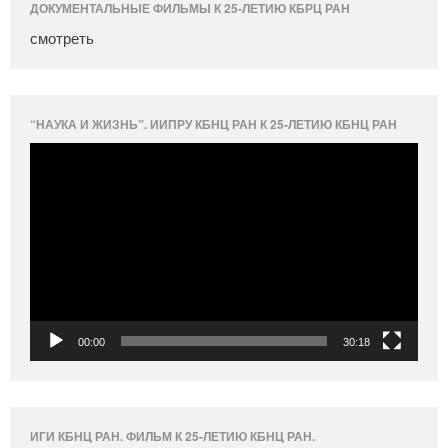
ДОКУМЕНТАЛЬНЫЕ ФИЛЬМЫ К 25-ЛЕТИЮ КБРЦ РАН
смотреть
“НАУКА И ЖИЗНЬ”. ИИПРУ КБНЦ РАН К 25-ЛЕТИЮ КБНЦ РАН
Видеоплеер
00:00
30:18
ИГИ КБНЦ РАН. ФИЛЬМ К 25-ЛЕТИЮ КБНЦ РАН.