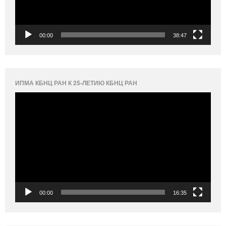
00:00
38:47
ИПМА КБНЦ РАН К 25-ЛЕТИЮ КБНЦ РАН
Видеоплеер
00:00
16:35