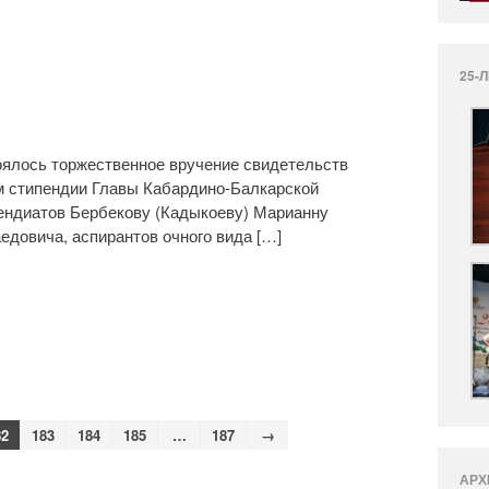
25-
оялось торжественное вручение свидетельств
м стипендии Главы Кабардино-Балкарской
ендиатов Бербекову (Кадыкоеву) Марианну
довича, аспирантов очного вида […]
82
183
184
185
…
187
→
АРХ