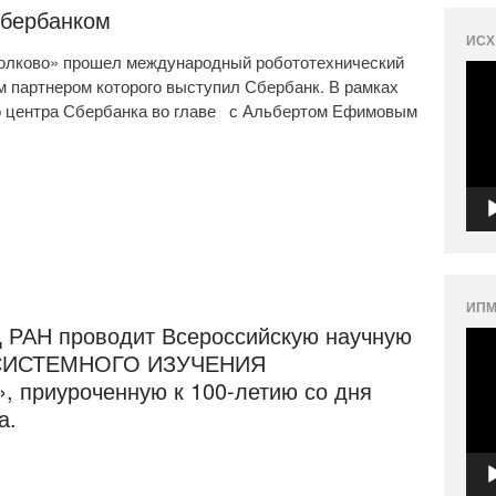
Сбербанком
ИСХ
Сколково» прошел международный робототехнический
Вид
м партнером которого выступил Сбербанк. В рамках
о центра Сбербанка во главе с Альбертом Ефимовым
ИПМ
Ц РАН проводит Всероссийскую научную
Вид
СИСТЕМНОГО ИЗУЧЕНИЯ
приуроченную к 100-летию со дня
а.