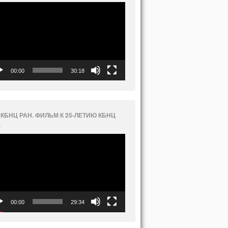
еоплеер
00:00
30:18
 КБНЦ РАН. ФИЛЬМ К 25-ЛЕТИЮ КБНЦ
.
еоплеер
00:00
29:34