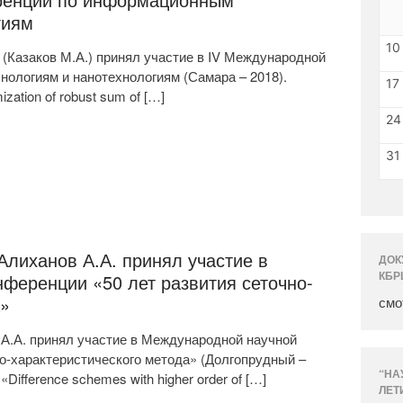
ренции по информационным
гиям
10
Казаков М.А.) принял участие в IV Международной
ологиям и нанотехнологиям (Самара – 2018).
17
ation of robust sum of […]
24
31
лиханов А.А. принял участие в
ДОК
КБР
ференции «50 лет развития сеточно-
а»
смо
.А. принял участие в Международной научной
о-характеристического метода» (Долгопрудный –
“НА
ifference schemes with higher order of […]
ЛЕТ