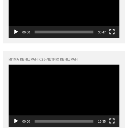
00:00
38:47
ИПМА КБНЦ РАН К 25-ЛЕТИЮ КБНЦ РАН
Видеоплеер
00:00
16:35