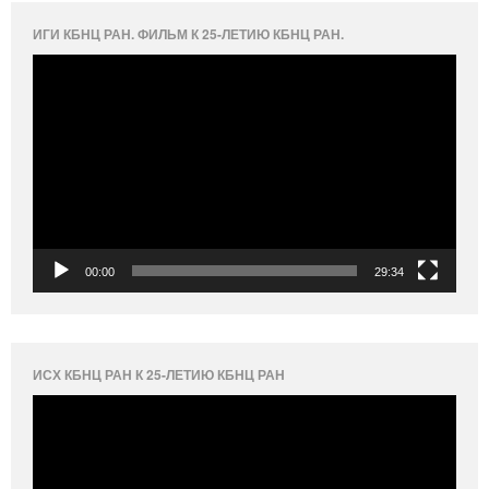
ИГИ КБНЦ РАН. ФИЛЬМ К 25-ЛЕТИЮ КБНЦ РАН.
Видеоплеер
00:00
29:34
ИСХ КБНЦ РАН К 25-ЛЕТИЮ КБНЦ РАН
Видеоплеер