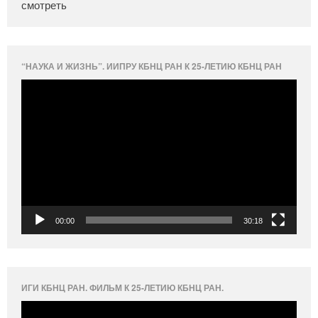
смотреть
“НАУКА И ЖИЗНЬ”. ИИПРУ КБНЦ РАН К 25-ЛЕТИЮ КБНЦ РАН
Видеоплеер
00:00
30:18
ИГИ КБНЦ РАН. ФИЛЬМ К 25-ЛЕТИЮ КБНЦ РАН.
Видеоплеер