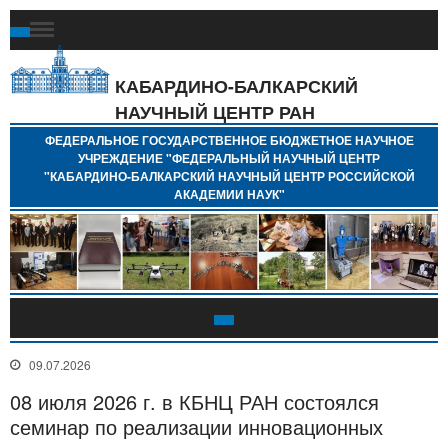
Ф
Г
Б
КАБАРДИНО-БАЛКАРСКИЙ
Н
НАУЧНЫЙ ЦЕНТР РАН
У
"
ФЕДЕРАЛЬНОЕ ГОСУДАРСТВЕННОЕ БЮДЖЕТНОЕ НАУЧНОЕ
Н
УЧРЕЖДЕНИЕ "ФЕДЕРАЛЬНЫЙ НАУЧНЫЙ ЦЕНТР
"
"КАБАРДИНО-БАЛКАРСКИЙ НАУЧНЫЙ ЦЕНТР РОССИЙСКОЙ
Б
АКАДЕМИИ НАУК"
Н
Р
А
09.07.2026
08 июля 2026 г. в КБНЦ РАН состоялся
семинар по реализации инновационных