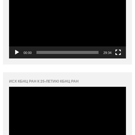
00:00
29:34
ИСХ КБНЦ РАН К 25-ЛЕТИЮ КБНЦ РАН
Видеоплеер