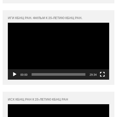
ИГИ КБНЦ РАН. ФИЛЬМ К 25-ЛЕТИЮ КБНЦ РАН.
Видеоплеер
00:00
29:34
ИСХ КБНЦ РАН К 25-ЛЕТИЮ КБНЦ РАН
Видеоплеер