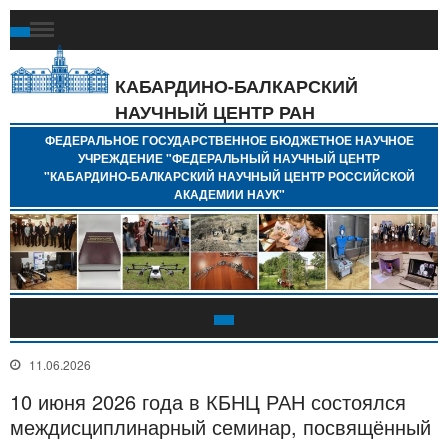
Ф
Г
Б
КАБАРДИНО-БАЛКАРСКИЙ
Н
НАУЧНЫЙ ЦЕНТР РАН
У
"
ФЕДЕРАЛЬНОЕ ГОСУДАРСТВЕННОЕ БЮДЖЕТНОЕ НАУЧНОЕ
Н
УЧРЕЖДЕНИЕ "ФЕДЕРАЛЬНЫЙ НАУЧНЫЙ ЦЕНТР
"
"КАБАРДИНО-БАЛКАРСКИЙ НАУЧНЫЙ ЦЕНТР РОССИЙСКОЙ
Б
АКАДЕМИИ НАУК"
Н
Р
А
11.06.2026
10 июня 2026 года в КБНЦ РАН состоялся
междисциплинарный семинар, посвящённый