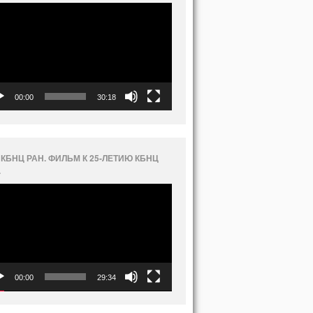
еоплеер
00:00
30:18
 КБНЦ РАН. ФИЛЬМ К 25-ЛЕТИЮ КБНЦ
.
еоплеер
00:00
29:34