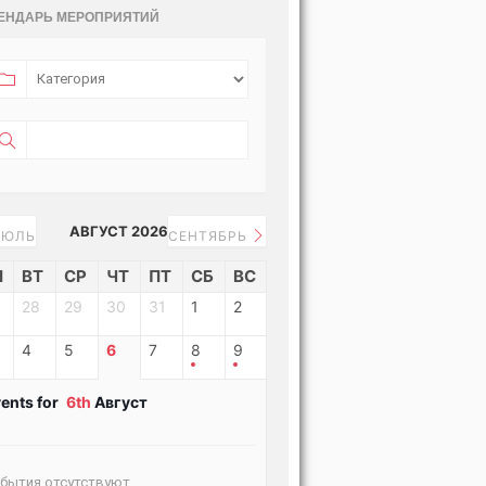
ЕНДАРЬ МЕРОПРИЯТИЙ
АВГУСТ 2026
ЮЛЬ
СЕНТЯБРЬ
Н
ВТ
СР
ЧТ
ПТ
СБ
ВС
28
29
30
31
1
2
4
5
6
7
8
9
ents for
6th
Август
бытия отсутствуют