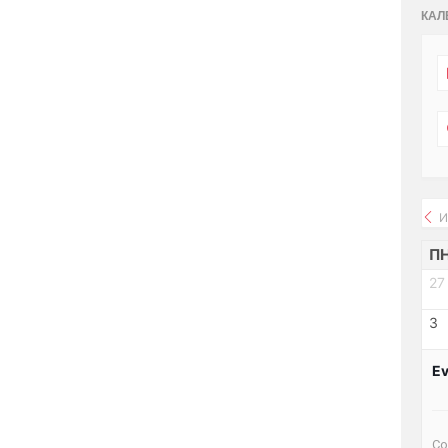
КАЛ
И
П
27
3
Ev
Со