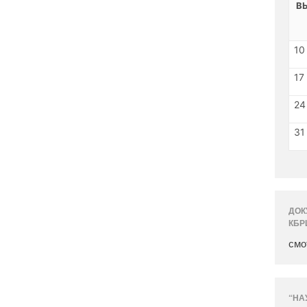
В
10
17
24
31
ДОК
КБР
смо
“НА