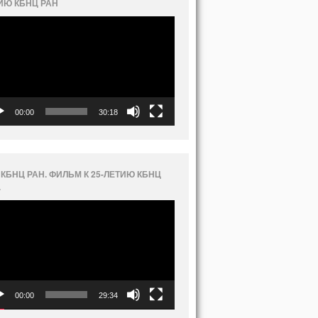
ИЮ КБНЦ РАН
еоплеер
00:00
30:18
 КБНЦ РАН. ФИЛЬМ К 25-ЛЕТИЮ КБНЦ
.
еоплеер
00:00
29:34