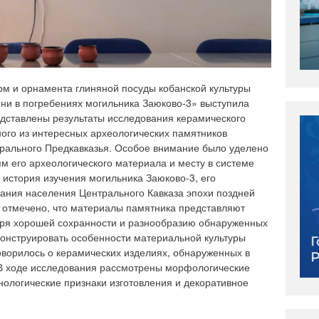
м и орнамента глиняной посуды кобанской культуры
ни в погребениях могильника Заюково-3» выступила
едставлены результаты исследования керамического
ого из интересных археологических памятников
трального Предкавказья. Особое внимание было уделено
м его археологического материала и месту в системе
 история изучения могильника Заюково-3, его
ания населения Центрального Кавказа эпохи поздней
о отмечено, что материалы памятника представляют
аря хорошей сохранности и разнообразию обнаруженных
онструировать особенности материальной культуры
оворилось о керамических изделиях, обнаруженных в
 В ходе исследования рассмотрены морфологические
хнологические признаки изготовления и декоративное