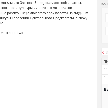
 могильника Заюково-3 представляет собой важный
КАЛ
 кобанской культуры. Анализ его материалов
й о развитии керамического производства, культурных
ультуры населения Центрального Предкавказья в эпоху
ка.
 РАН и КБНЦ РАН
И
П
27
3
Ev