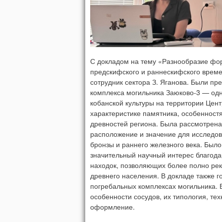
С докладом на тему «Разнообразие фор
предскифского и раннескифского време
сотрудник сектора З. Яганова. Были пр
комплекса могильника Заюково-3 — одн
кобанской культуры на территории Цен
характеристике памятника, особенностя
древностей региона. Была рассмотрена
расположение и значение для исследов
бронзы и раннего железного века. Был
значительный научный интерес благод
находок, позволяющих более полно рек
древнего населения. В докладе также г
погребальных комплексах могильника.
особенности сосудов, их типология, те
оформление.