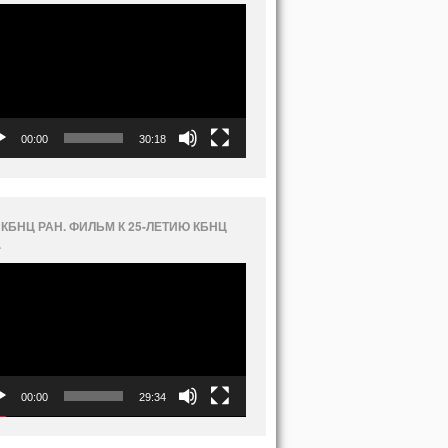
еоплеер
00:00
30:18
 КБНЦ РАН. ФИЛЬМ К 25-ЛЕТИЮ КБНЦ
.
еоплеер
00:00
29:34