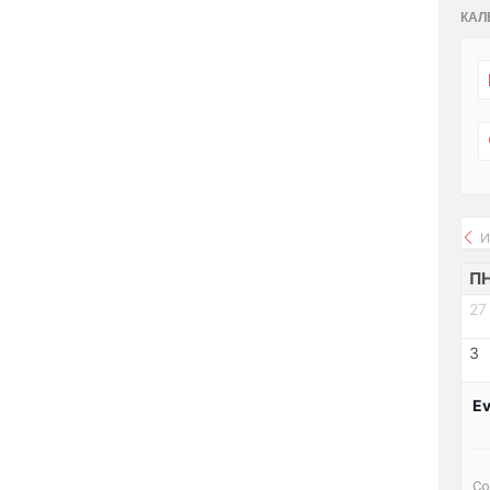
КАЛ
И
П
27
3
Ev
Со