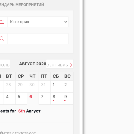
ЕНДАРЬ МЕРОПРИЯТИЙ
АВГУСТ 2026
ЮЛЬ
СЕНТЯБРЬ
Н
ВТ
СР
ЧТ
ПТ
СБ
ВС
28
29
30
31
1
2
4
5
6
7
8
9
ents for
6th
Август
бытия отсутствуют