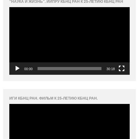
“НАУКА И ЖИЗНЬ”. ИИПРУ КБНЦ РАН К 25-ЛЕТИЮ КБНЦ РАН
Видеоплеер
00:00
30:18
ИГИ КБНЦ РАН. ФИЛЬМ К 25-ЛЕТИЮ КБНЦ РАН.
Видеоплеер