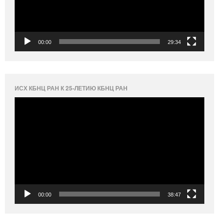
00:00
29:34
ИСХ КБНЦ РАН К 25-ЛЕТИЮ КБНЦ РАН
Видеоплеер
00:00
38:47