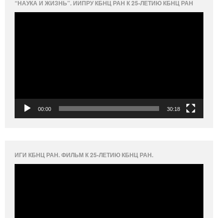
“НАУКА И ЖИЗНЬ”. ИИПРУ КБНЦ РАН К 25-ЛЕТИЮ КБНЦ РАН
Видеоплеер
00:00
30:18
ИГИ КБНЦ РАН. ФИЛЬМ К 25-ЛЕТИЮ КБНЦ РАН.
Видеоплеер