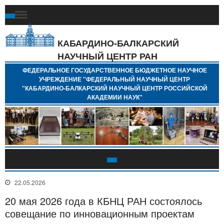
Ф
Г
Б
КАБАРДИНО-БАЛКАРСКИЙ
Н
НАУЧНЫЙ ЦЕНТР РАН
У
"
ФЕДЕРАЛЬНОЕ ГОСУДАРСТВЕННОЕ БЮДЖЕТНОЕ НАУЧНОЕ
Н
УЧРЕЖДЕНИЕ "ФЕДЕРАЛЬНЫЙ НАУЧНЫЙ ЦЕНТР
"
"КАБАРДИНО-БАЛКАРСКИЙ НАУЧНЫЙ ЦЕНТР РОССИЙСКОЙ
Б
АКАДЕМИИ НАУК"
Н
Р
А
22.05.2026
20 мая 2026 года в КБНЦ РАН состоялось
совещание по инновационным проектам