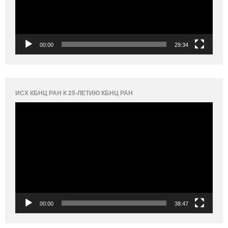
00:00
29:34
ИСХ КБНЦ РАН К 25-ЛЕТИЮ КБНЦ РАН
Видеоплеер
00:00
38:47