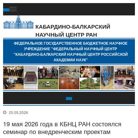
Ф
Г
Б
КАБАРДИНО-БАЛКАРСКИЙ
Н
НАУЧНЫЙ ЦЕНТР РАН
У
"
ФЕДЕРАЛЬНОЕ ГОСУДАРСТВЕННОЕ БЮДЖЕТНОЕ НАУЧНОЕ
Н
УЧРЕЖДЕНИЕ "ФЕДЕРАЛЬНЫЙ НАУЧНЫЙ ЦЕНТР
"
"КАБАРДИНО-БАЛКАРСКИЙ НАУЧНЫЙ ЦЕНТР РОССИЙСКОЙ
Б
АКАДЕМИИ НАУК"
Н
Р
А
20.05.2026
19 мая 2026 года в КБНЦ РАН состоялся
семинар по внедренческим проектам