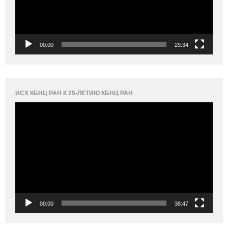
00:00
29:34
ИСХ КБНЦ РАН К 25-ЛЕТИЮ КБНЦ РАН
Видеоплеер
00:00
38:47