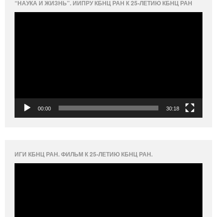
“НАУКА И ЖИЗНЬ”. ИИПРУ КБНЦ РАН К 25-ЛЕТИЮ КБНЦ РАН
Видеоплеер
00:00
30:18
ИГИ КБНЦ РАН. ФИЛЬМ К 25-ЛЕТИЮ КБНЦ РАН.
Видеоплеер