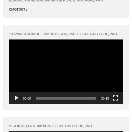
смотреть
“НАУКА И ЖИЗНЬ”. ИИПРУ КБНЦ РАН К 25-ЛЕТИЮ КБНЦ РАН
Видеоплеер
00:00
30:18
ИГИ КБНЦ РАН. ФИЛЬМ К 25-ЛЕТИЮ КБНЦ РАН.