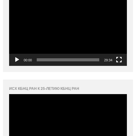
Видеоплеер
00:00
29:34
ИСХ КБНЦ РАН К 25-ЛЕТИЮ КБНЦ РАН
Видеоплеер