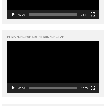
00:00
38:47
ИПМА КБНЦ РАН К 25-ЛЕТИЮ КБНЦ РАН
Видеоплеер
00:00
16:35