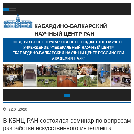
Ф
Г
Б
КАБАРДИНО-БАЛКАРСКИЙ
Н
НАУЧНЫЙ ЦЕНТР РАН
У
"
ФЕДЕРАЛЬНОЕ ГОСУДАРСТВЕННОЕ БЮДЖЕТНОЕ НАУЧНОЕ
Н
УЧРЕЖДЕНИЕ "ФЕДЕРАЛЬНЫЙ НАУЧНЫЙ ЦЕНТР
"
"КАБАРДИНО-БАЛКАРСКИЙ НАУЧНЫЙ ЦЕНТР РОССИЙСКОЙ
Б
АКАДЕМИИ НАУК"
Н
Р
А
22.04.2026
В КБНЦ РАН состоялся семинар по вопросам
разработки искусственного интеллекта