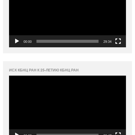
00:00
29:34
ИСХ КБНЦ РАН К 25-ЛЕТИЮ КБНЦ РАН
Видеоплеер