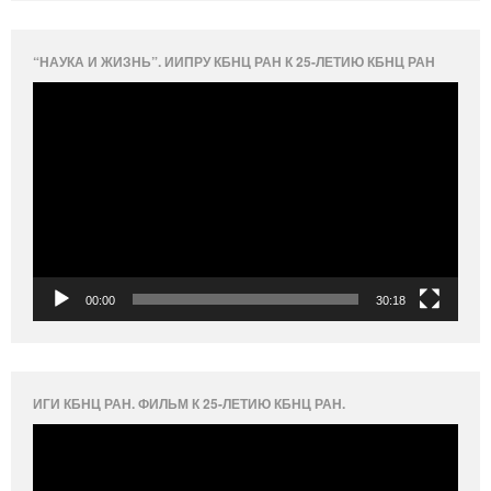
“НАУКА И ЖИЗНЬ”. ИИПРУ КБНЦ РАН К 25-ЛЕТИЮ КБНЦ РАН
Видеоплеер
00:00
30:18
ИГИ КБНЦ РАН. ФИЛЬМ К 25-ЛЕТИЮ КБНЦ РАН.
Видеоплеер