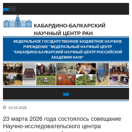
Ф
Г
Б
КАБАРДИНО-БАЛКАРСКИЙ
Н
НАУЧНЫЙ ЦЕНТР РАН
У
"
ФЕДЕРАЛЬНОЕ ГОСУДАРСТВЕННОЕ БЮДЖЕТНОЕ НАУЧНОЕ
Н
УЧРЕЖДЕНИЕ "ФЕДЕРАЛЬНЫЙ НАУЧНЫЙ ЦЕНТР
"
"КАБАРДИНО-БАЛКАРСКИЙ НАУЧНЫЙ ЦЕНТР РОССИЙСКОЙ
Б
АКАДЕМИИ НАУК"
Н
Р
А
24.03.2026
23 марта 2026 года состоялось совещание
Научно-исследовательского центра