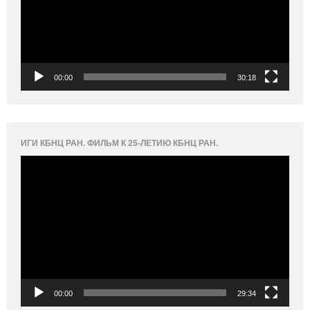
00:00
30:18
ИГИ КБНЦ РАН. ФИЛЬМ К 25-ЛЕТИЮ КБНЦ РАН.
Видеоплеер
00:00
29:34