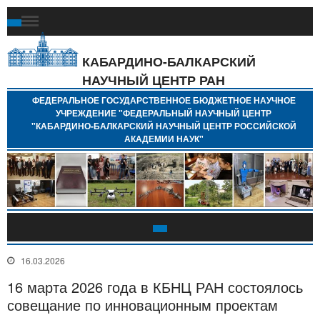
Ф
Г
Б
КАБАРДИНО-БАЛКАРСКИЙ
Н
НАУЧНЫЙ ЦЕНТР РАН
У
"
ФЕДЕРАЛЬНОЕ ГОСУДАРСТВЕННОЕ БЮДЖЕТНОЕ НАУЧНОЕ
Н
УЧРЕЖДЕНИЕ "ФЕДЕРАЛЬНЫЙ НАУЧНЫЙ ЦЕНТР
"
"КАБАРДИНО-БАЛКАРСКИЙ НАУЧНЫЙ ЦЕНТР РОССИЙСКОЙ
Б
АКАДЕМИИ НАУК"
Н
Р
А
16.03.2026
16 марта 2026 года в КБНЦ РАН состоялось
совещание по инновационным проектам