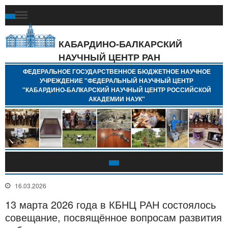
Ф
Г
Б
КАБАРДИНО-БАЛКАРСКИЙ
Н
НАУЧНЫЙ ЦЕНТР РАН
У
"
ФЕДЕРАЛЬНОЕ ГОСУДАРСТВЕННОЕ БЮДЖЕТНОЕ НАУЧНОЕ
Н
УЧРЕЖДЕНИЕ "ФЕДЕРАЛЬНЫЙ НАУЧНЫЙ ЦЕНТР
"
"КАБАРДИНО-БАЛКАРСКИЙ НАУЧНЫЙ ЦЕНТР РОССИЙСКОЙ
Б
АКАДЕМИИ НАУК"
Н
Р
А
16.03.2026
13 марта 2026 года в КБНЦ РАН состоялось
совещание, посвящённое вопросам развития