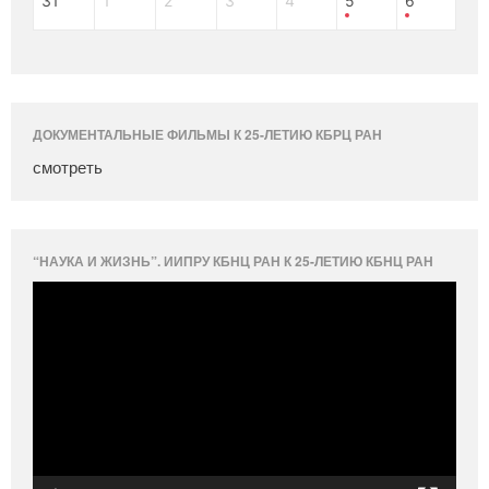
31
1
2
3
4
5
6
ДОКУМЕНТАЛЬНЫЕ ФИЛЬМЫ К 25-ЛЕТИЮ КБРЦ РАН
смотреть
“НАУКА И ЖИЗНЬ”. ИИПРУ КБНЦ РАН К 25-ЛЕТИЮ КБНЦ РАН
Видеоплеер