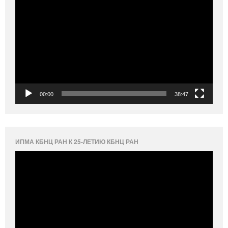
00:00
38:47
ИПМА КБНЦ РАН К 25-ЛЕТИЮ КБНЦ РАН
Видеоплеер