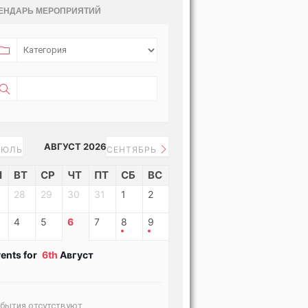
ЕНДАРЬ МЕРОПРИЯТИЙ
АВГУСТ 2026
ЮЛЬ
СЕНТЯБРЬ
Н
ВТ
СР
ЧТ
ПТ
СБ
ВС
28
29
30
31
1
2
4
5
6
7
8
9
ents for
6th
Август
бытия отсутствуют