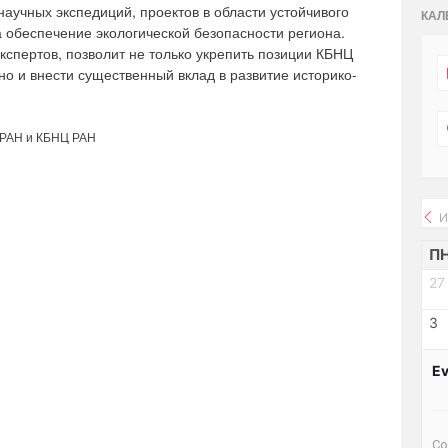
аучных экспедиций, проектов в области устойчивого
КАЛ
 обеспечение экологической безопасности региона.
кспертов, позволит не только укрепить позиции КБНЦ
о и внести существенный вклад в развитие историко-
 РАН и КБНЦ РАН
И
П
27
3
Ev
Со