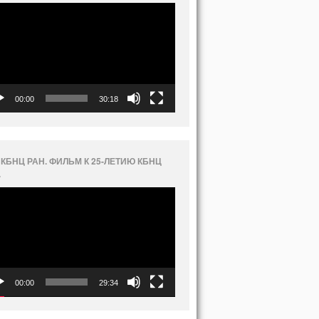
еоплеер
00:00
30:18
 КБНЦ РАН. ФИЛЬМ К 25-ЛЕТИЮ КБНЦ
.
еоплеер
00:00
29:34