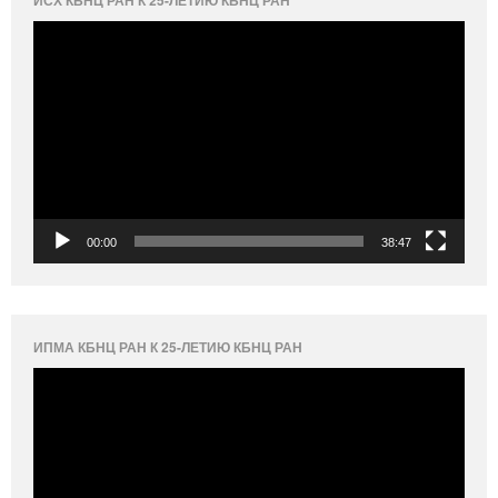
Видеоплеер
00:00
38:47
ИПМА КБНЦ РАН К 25-ЛЕТИЮ КБНЦ РАН
Видеоплеер