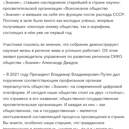
«Знание», ставшее наследником старейшей в стране научно-
просветительской организации «Всесоюзное общество
«Знание» и взявшее на себя его функции после распада СССР.
Поэтому в зале было много как молодых учёных, впервые
получивших членскую книжку общества, так и корифеев,
состоящих в нём уже не первый год.
Участники сошлись во мнении, что собрание демонстрирует:
научная жизнь в регионе жива и успешно работает. Об этом
заявил руководитель управления по развитию регионов СКФО
общества «Знание» Александр Джадов.
– В 2021 году Президент Владимир Владимирович Путин дал
поручение соответствующим профильным органам
перезапустить общество «Знание» на современной цифровой
платформе. И сегодня наше общество стоит на двух «столпах»,
что отражено в его названии: общественно-государственная
просветительская организация. И каждая из них – как
общественная, так и государственная – является
неотъемлемой составляющей процесса просвещения в стране.
Вы знаете, особенно наши старшие, что гражданское
просвещение в девяностые, «нулевые», да и в «десятые»