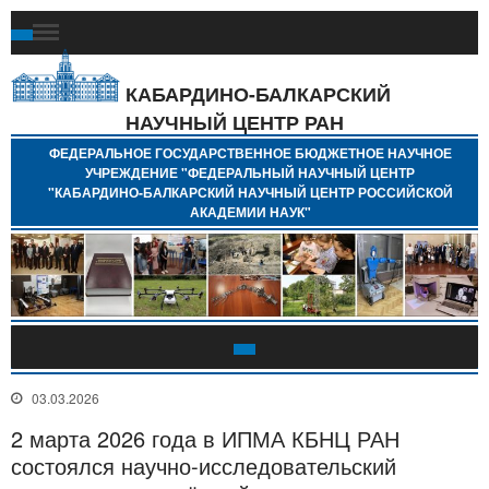
Ф
Г
Б
КАБАРДИНО-БАЛКАРСКИЙ
Н
НАУЧНЫЙ ЦЕНТР РАН
У
"
ФЕДЕРАЛЬНОЕ ГОСУДАРСТВЕННОЕ БЮДЖЕТНОЕ НАУЧНОЕ
Н
УЧРЕЖДЕНИЕ "ФЕДЕРАЛЬНЫЙ НАУЧНЫЙ ЦЕНТР
"
"КАБАРДИНО-БАЛКАРСКИЙ НАУЧНЫЙ ЦЕНТР РОССИЙСКОЙ
Б
АКАДЕМИИ НАУК"
Н
Р
А
03.03.2026
2 марта 2026 года в ИПМА КБНЦ РАН
состоялся научно-исследовательский