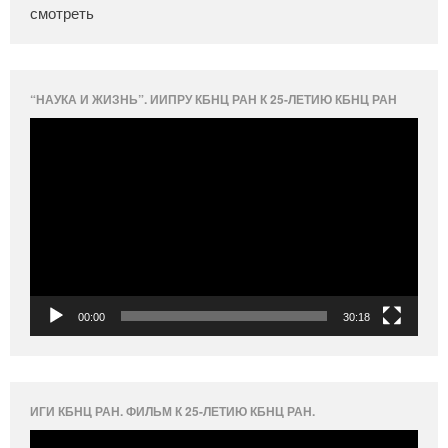
смотреть
“НАУКА И ЖИЗНЬ”. ИИПРУ КБНЦ РАН К 25-ЛЕТИЮ КБНЦ РАН
Видеоплеер
00:00
30:18
ИГИ КБНЦ РАН. ФИЛЬМ К 25-ЛЕТИЮ КБНЦ РАН.
Видеоплеер