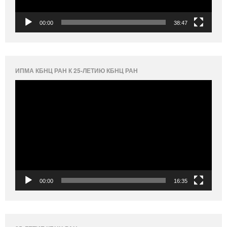
00:00
38:47
ИПМА КБНЦ РАН К 25-ЛЕТИЮ КБНЦ РАН
Видеоплеер
00:00
16:35