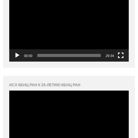
00:00
29:34
ИСХ КБНЦ РАН К 25-ЛЕТИЮ КБНЦ РАН
Видеоплеер