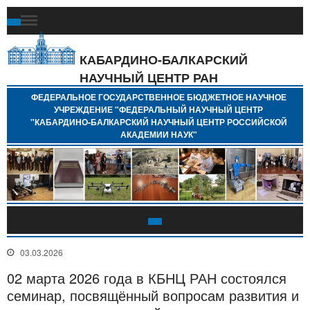
Ф
Г
Б
КАБАРДИНО-БАЛКАРСКИЙ
Н
НАУЧНЫЙ ЦЕНТР РАН
У
"
ФЕДЕРАЛЬНОЕ ГОСУДАРСТВЕННОЕ БЮДЖЕТНОЕ НАУЧНОЕ
Н
УЧРЕЖДЕНИЕ "ФЕДЕРАЛЬНЫЙ НАУЧНЫЙ ЦЕНТР
"
"КАБАРДИНО-БАЛКАРСКИЙ НАУЧНЫЙ ЦЕНТР РОССИЙСКОЙ
Б
АКАДЕМИИ НАУК"
Н
Р
А
03.03.2026
02 марта 2026 года в КБНЦ РАН состоялся
семинар, посвящённый вопросам развития и