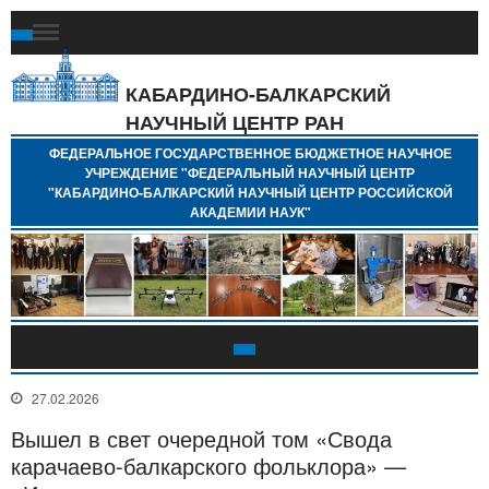
Ф
Г
Б
КАБАРДИНО-БАЛКАРСКИЙ
Н
НАУЧНЫЙ ЦЕНТР РАН
У
"
ФЕДЕРАЛЬНОЕ ГОСУДАРСТВЕННОЕ БЮДЖЕТНОЕ НАУЧНОЕ
Н
УЧРЕЖДЕНИЕ "ФЕДЕРАЛЬНЫЙ НАУЧНЫЙ ЦЕНТР
"
"КАБАРДИНО-БАЛКАРСКИЙ НАУЧНЫЙ ЦЕНТР РОССИЙСКОЙ
Б
АКАДЕМИИ НАУК"
Н
Р
А
27.02.2026
Вышел в свет очередной том «Свода
карачаево-балкарского фольклора» —