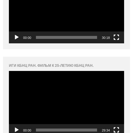
00:00
30:18
ИГИ КБНЦ РАН. ФИЛЬМ К 25-ЛЕТИЮ КБНЦ РАН.
Видеоплеер
00:00
29:34