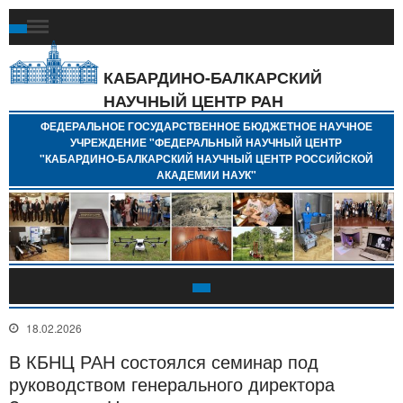
Ф
Г
Б
КАБАРДИНО-БАЛКАРСКИЙ
Н
НАУЧНЫЙ ЦЕНТР РАН
У
"
ФЕДЕРАЛЬНОЕ ГОСУДАРСТВЕННОЕ БЮДЖЕТНОЕ НАУЧНОЕ
Н
УЧРЕЖДЕНИЕ "ФЕДЕРАЛЬНЫЙ НАУЧНЫЙ ЦЕНТР
"
"КАБАРДИНО-БАЛКАРСКИЙ НАУЧНЫЙ ЦЕНТР РОССИЙСКОЙ
Б
АКАДЕМИИ НАУК"
Н
Р
А
18.02.2026
В КБНЦ РАН состоялся семинар под
руководством генерального директора