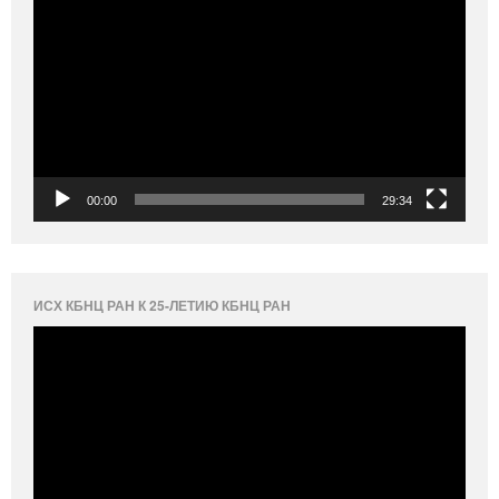
00:00
29:34
ИСХ КБНЦ РАН К 25-ЛЕТИЮ КБНЦ РАН
Видеоплеер