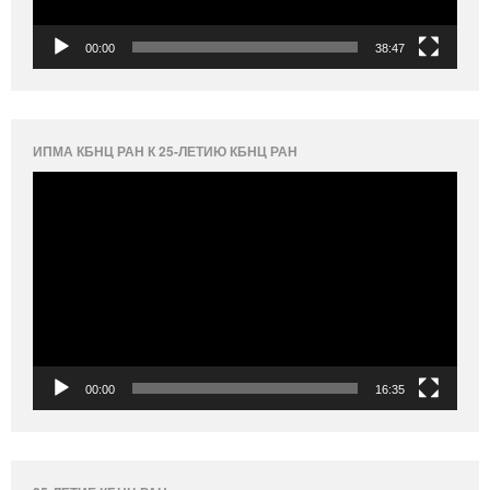
00:00
38:47
ИПМА КБНЦ РАН К 25-ЛЕТИЮ КБНЦ РАН
Видеоплеер
00:00
16:35