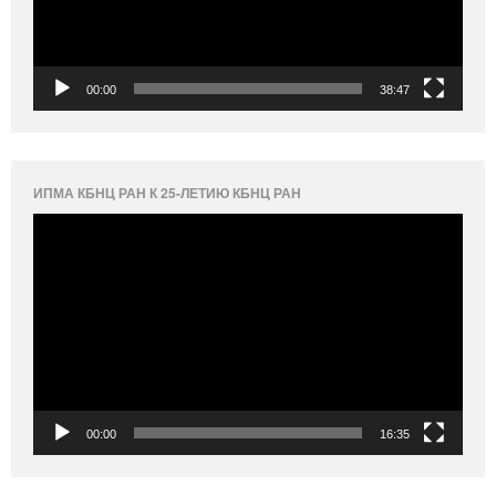
00:00
38:47
ИПМА КБНЦ РАН К 25-ЛЕТИЮ КБНЦ РАН
Видеоплеер
00:00
16:35