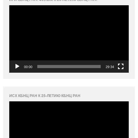
Видеоплеер
00:00
29:34
ИСХ КБНЦ РАН К 25-ЛЕТИЮ КБНЦ РАН
Видеоплеер