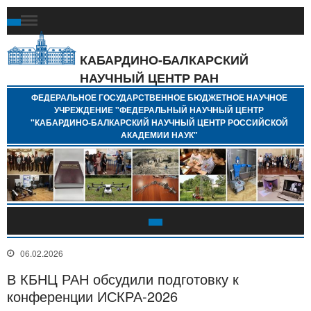
Ф
Г
Б
КАБАРДИНО-БАЛКАРСКИЙ
Н
НАУЧНЫЙ ЦЕНТР РАН
У
"
ФЕДЕРАЛЬНОЕ ГОСУДАРСТВЕННОЕ БЮДЖЕТНОЕ НАУЧНОЕ
Н
УЧРЕЖДЕНИЕ "ФЕДЕРАЛЬНЫЙ НАУЧНЫЙ ЦЕНТР
"
"КАБАРДИНО-БАЛКАРСКИЙ НАУЧНЫЙ ЦЕНТР РОССИЙСКОЙ
Б
АКАДЕМИИ НАУК"
Н
Р
А
06.02.2026
В КБНЦ РАН обсудили подготовку к
конференции ИСКРА‑2026