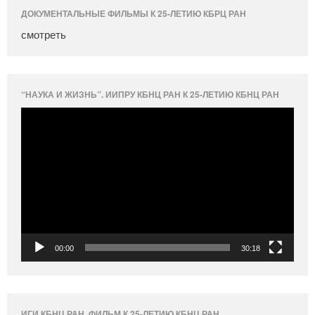
ДОКУМЕНТАЛЬНЫЕ ФИЛЬМЫ К 25-ЛЕТИЮ КБРЦ РАН
смотреть
“НАУКА И ЖИЗНЬ”. ИИПРУ КБНЦ РАН К 25-ЛЕТИЮ КБНЦ РАН
Видеоплеер
00:00
30:18
ИГИ КБНЦ РАН. ФИЛЬМ К 25-ЛЕТИЮ КБНЦ РАН.