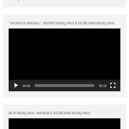
“НАУКА И ЖИЗНЬ”. ИИПРУ КБНЦ РАН К 25-ЛЕТИЮ КБНЦ РАН
Видеоплеер
00:00
30:18
ИГИ КБНЦ РАН. ФИЛЬМ К 25-ЛЕТИЮ КБНЦ РАН.
Видеоплеер