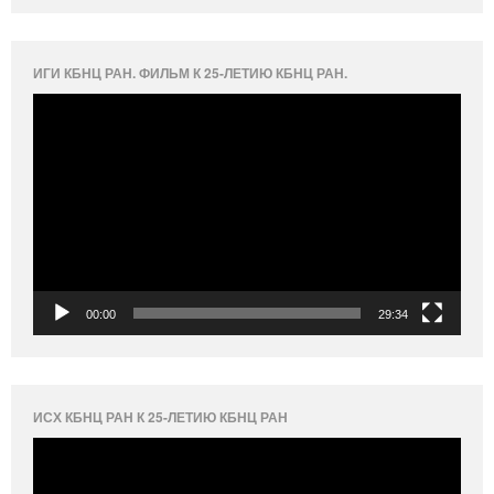
ИГИ КБНЦ РАН. ФИЛЬМ К 25-ЛЕТИЮ КБНЦ РАН.
Видеоплеер
00:00
29:34
ИСХ КБНЦ РАН К 25-ЛЕТИЮ КБНЦ РАН
Видеоплеер