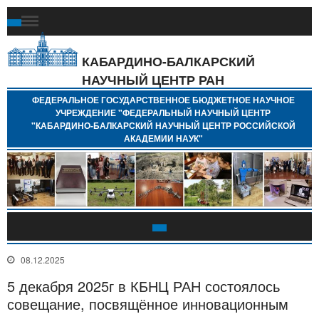
Ф
Г
Б
КАБАРДИНО-БАЛКАРСКИЙ
Н
НАУЧНЫЙ ЦЕНТР РАН
У
"
ФЕДЕРАЛЬНОЕ ГОСУДАРСТВЕННОЕ БЮДЖЕТНОЕ НАУЧНОЕ
Н
УЧРЕЖДЕНИЕ "ФЕДЕРАЛЬНЫЙ НАУЧНЫЙ ЦЕНТР
"
"КАБАРДИНО-БАЛКАРСКИЙ НАУЧНЫЙ ЦЕНТР РОССИЙСКОЙ
Б
АКАДЕМИИ НАУК"
Н
Р
А
08.12.2025
5 декабря 2025г в КБНЦ РАН состоялось
совещание, посвящённое инновационным