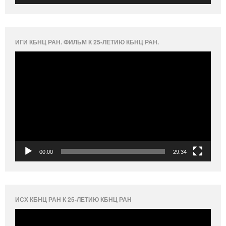
ИГИ КБНЦ РАН. ФИЛЬМ К 25-ЛЕТИЮ КБНЦ РАН.
Видеоплеер
00:00
29:34
ИСХ КБНЦ РАН К 25-ЛЕТИЮ КБНЦ РАН
Видеоплеер