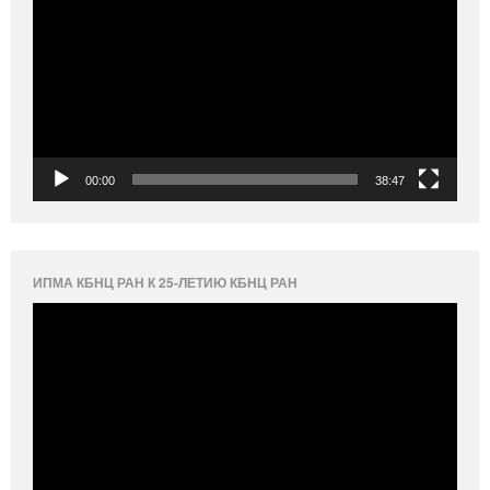
00:00
38:47
ИПМА КБНЦ РАН К 25-ЛЕТИЮ КБНЦ РАН
Видеоплеер