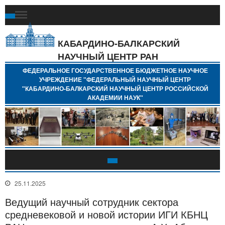
Ф
Г
Б
КАБАРДИНО-БАЛКАРСКИЙ
Н
НАУЧНЫЙ ЦЕНТР РАН
У
"
ФЕДЕРАЛЬНОЕ ГОСУДАРСТВЕННОЕ БЮДЖЕТНОЕ НАУЧНОЕ
Н
УЧРЕЖДЕНИЕ "ФЕДЕРАЛЬНЫЙ НАУЧНЫЙ ЦЕНТР
"
"КАБАРДИНО-БАЛКАРСКИЙ НАУЧНЫЙ ЦЕНТР РОССИЙСКОЙ
Б
АКАДЕМИИ НАУК"
Н
Р
А
25.11.2025
Ведущий научный сотрудник сектора
средневековой и новой истории ИГИ КБНЦ