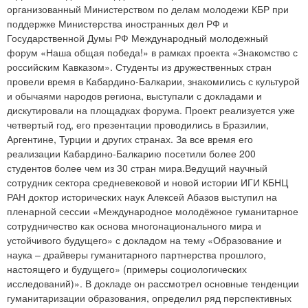
организованный Министерством по делам молодежи КБР при
поддержке Министерства иностранных дел РФ и
Государственной Думы РФ Международный молодежный
форум «Наша общая победа!» в рамках проекта «Знакомство с
российским Кавказом». Студенты из дружественных стран
провели время в Кабардино-Балкарии, знакомились с культурой
и обычаями народов региона, выступали с докладами и
дискутировали на площадках форума. Проект реализуется уже
четвертый год, его презентации проводились в Бразилии,
Аргентине, Турции и других странах. За все время его
реализации Кабардино-Балкарию посетили более 200
студентов более чем из 30 стран мира.Ведущий научный
сотрудник сектора средневековой и новой истории ИГИ КБНЦ
РАН доктор исторических наук Алексей Абазов выступил на
пленарной сессии «Международное молодёжное гуманитарное
сотрудничество как основа многонационального мира и
устойчивого будущего» с докладом на тему «Образование и
наука – драйверы гуманитарного партнерства прошлого,
настоящего и будущего» (примеры социологических
исследований)». В докладе он рассмотрел основные тенденции
гуманитаризации образования, определил ряд перспективных