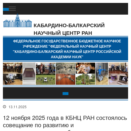
Ф
Г
Б
КАБАРДИНО-БАЛКАРСКИЙ
Н
НАУЧНЫЙ ЦЕНТР РАН
У
"
ФЕДЕРАЛЬНОЕ ГОСУДАРСТВЕННОЕ БЮДЖЕТНОЕ НАУЧНОЕ
Н
УЧРЕЖДЕНИЕ "ФЕДЕРАЛЬНЫЙ НАУЧНЫЙ ЦЕНТР
"
"КАБАРДИНО-БАЛКАРСКИЙ НАУЧНЫЙ ЦЕНТР РОССИЙСКОЙ
Б
АКАДЕМИИ НАУК"
Н
Р
А
13.11.2025
12 ноября 2025 года в КБНЦ РАН состоялось
совещание по развитию и