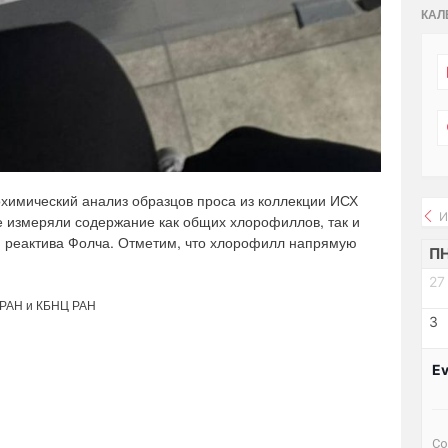
КАЛ
химический анализ образцов проса из коллекции ИСХ
И
 измеряли содержание как общих хлорофиллов, так и
ю реактива Фолча. Отметим, что хлорофилл напрямую
П
27
 РАН и КБНЦ РАН
3
Ev
Со