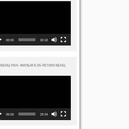
еоплеер
00:00
30:18
 КБНЦ РАН. ФИЛЬМ К 25-ЛЕТИЮ КБНЦ
.
еоплеер
00:00
29:34