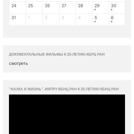
24
25
26
27
28
29
30
31
1
2
3
4
5
6
ДОКУМЕНТАЛЬНЫЕ ФИЛЬМЫ К 25-ЛЕТИЮ КБРЦ РАН
смотреть
“НАУКА И ЖИЗНЬ”. ИИПРУ КБНЦ РАН К 25-ЛЕТИЮ КБНЦ РАН
Видеоплеер