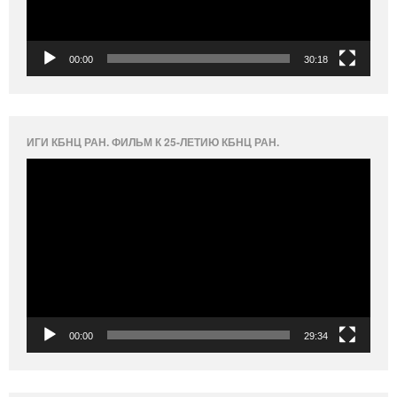
00:00
30:18
ИГИ КБНЦ РАН. ФИЛЬМ К 25-ЛЕТИЮ КБНЦ РАН.
Видеоплеер
00:00
29:34