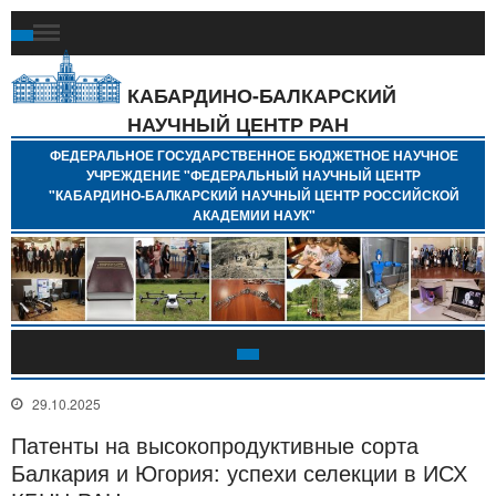
Ф
Г
Б
КАБАРДИНО-БАЛКАРСКИЙ
Н
НАУЧНЫЙ ЦЕНТР РАН
У
"
ФЕДЕРАЛЬНОЕ ГОСУДАРСТВЕННОЕ БЮДЖЕТНОЕ НАУЧНОЕ
Н
УЧРЕЖДЕНИЕ "ФЕДЕРАЛЬНЫЙ НАУЧНЫЙ ЦЕНТР
"
"КАБАРДИНО-БАЛКАРСКИЙ НАУЧНЫЙ ЦЕНТР РОССИЙСКОЙ
Б
АКАДЕМИИ НАУК"
Н
Р
А
29.10.2025
Патенты на высокопродуктивные сорта
Балкария и Югория: успехи селекции в ИСХ