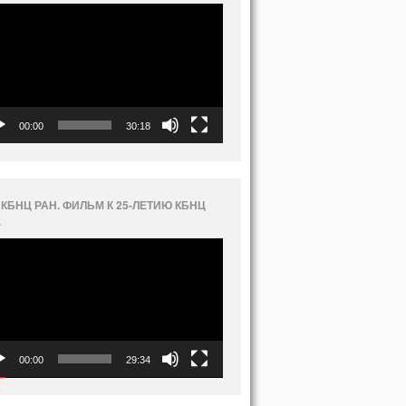
еоплеер
00:00
30:18
 КБНЦ РАН. ФИЛЬМ К 25-ЛЕТИЮ КБНЦ
.
еоплеер
00:00
29:34