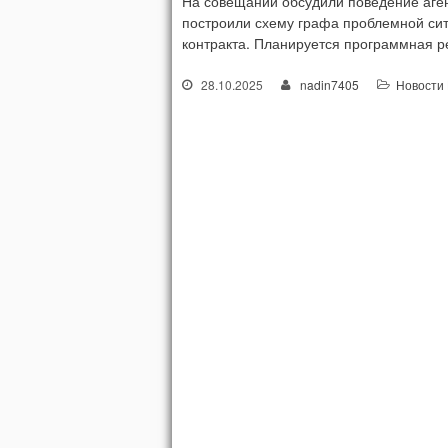
На совещании обсудили поведение аген
построили схему графа проблемной си
контракта. Планируется программная р
28.10.2025
nadin7405
Новости