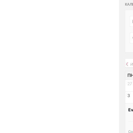
КАЛ
И
П
27
3
Ev
Со