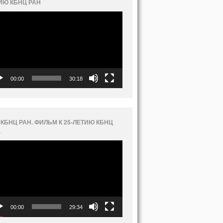
ИЮ КБНЦ РАН
еоплеер
00:00
30:18
 КБНЦ РАН. ФИЛЬМ К 25-ЛЕТИЮ КБНЦ
.
еоплеер
00:00
29:34