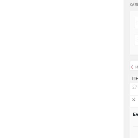
КАЛ
И
П
27
3
Ev