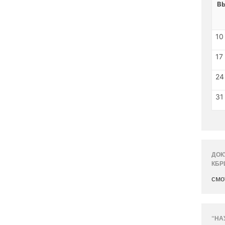
В
10
17
24
31
ДОК
КБР
смо
“НА