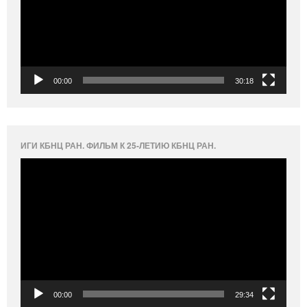
00:00
30:18
ИГИ КБНЦ РАН. ФИЛЬМ К 25-ЛЕТИЮ КБНЦ РАН.
Видеоплеер
00:00
29:34