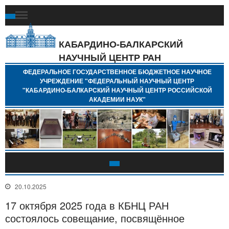
Ф
Г
Б
КАБАРДИНО-БАЛКАРСКИЙ
Н
НАУЧНЫЙ ЦЕНТР РАН
У
"
ФЕДЕРАЛЬНОЕ ГОСУДАРСТВЕННОЕ БЮДЖЕТНОЕ НАУЧНОЕ
Н
УЧРЕЖДЕНИЕ "ФЕДЕРАЛЬНЫЙ НАУЧНЫЙ ЦЕНТР
"
"КАБАРДИНО-БАЛКАРСКИЙ НАУЧНЫЙ ЦЕНТР РОССИЙСКОЙ
Б
АКАДЕМИИ НАУК"
Н
Р
А
20.10.2025
17 октября 2025 года в КБНЦ РАН
состоялось совещание, посвящённое