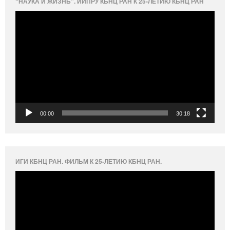
“НАУКА И ЖИЗНЬ”. ИИПРУ КБНЦ РАН К 25-ЛЕТИЮ КБНЦ РАН
Видеоплеер
00:00
30:18
ИГИ КБНЦ РАН. ФИЛЬМ К 25-ЛЕТИЮ КБНЦ РАН.
Видеоплеер