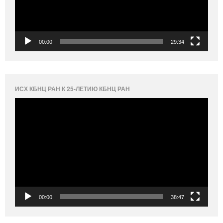
00:00
29:34
ИСХ КБНЦ РАН К 25-ЛЕТИЮ КБНЦ РАН
Видеоплеер
00:00
38:47