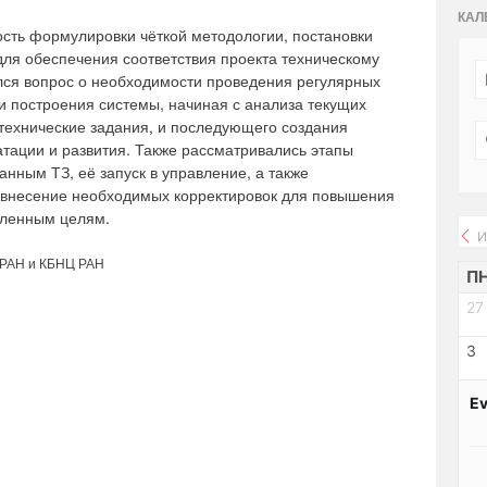
КАЛ
сть формулировки чёткой методологии, постановки
для обеспечения соответствия проекта техническому
лся вопрос о необходимости проведения регулярных
 построения системы, начиная с анализа текущих
технические задания, и последующего создания
атации и развития. Также рассматривались этапы
нным ТЗ, её запуск в управление, а также
внесение необходимых корректировок для повышения
авленным целям.
И
 РАН и КБНЦ РАН
П
27
3
Ev