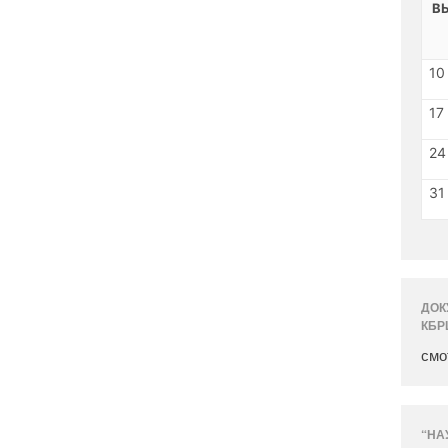
В
10
17
24
31
ДОК
КБР
смо
“НА