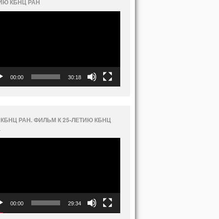
ИЮ КБНЦ РАН
еоплеер
00:00
30:18
 КБНЦ РАН. ФИЛЬМ К 25-ЛЕТИЮ КБНЦ
.
еоплеер
00:00
29:34