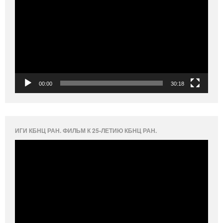
00:00
30:18
ИГИ КБНЦ РАН. ФИЛЬМ К 25-ЛЕТИЮ КБНЦ РАН.
Видеоплеер