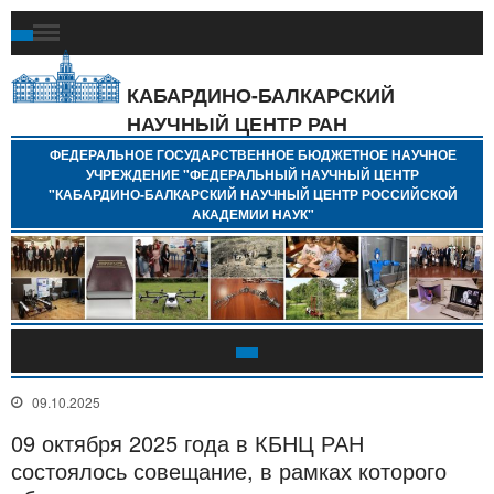
Ф
Г
Б
КАБАРДИНО-БАЛКАРСКИЙ
Н
НАУЧНЫЙ ЦЕНТР РАН
У
"
ФЕДЕРАЛЬНОЕ ГОСУДАРСТВЕННОЕ БЮДЖЕТНОЕ НАУЧНОЕ
Н
УЧРЕЖДЕНИЕ "ФЕДЕРАЛЬНЫЙ НАУЧНЫЙ ЦЕНТР
"
"КАБАРДИНО-БАЛКАРСКИЙ НАУЧНЫЙ ЦЕНТР РОССИЙСКОЙ
Б
АКАДЕМИИ НАУК"
Н
Р
А
09.10.2025
09 октября 2025 года в КБНЦ РАН
состоялось совещание, в рамках которого