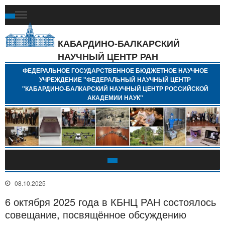
Ф
Г
Б
КАБАРДИНО-БАЛКАРСКИЙ
Н
НАУЧНЫЙ ЦЕНТР РАН
У
"
ФЕДЕРАЛЬНОЕ ГОСУДАРСТВЕННОЕ БЮДЖЕТНОЕ НАУЧНОЕ
Н
УЧРЕЖДЕНИЕ "ФЕДЕРАЛЬНЫЙ НАУЧНЫЙ ЦЕНТР
"
"КАБАРДИНО-БАЛКАРСКИЙ НАУЧНЫЙ ЦЕНТР РОССИЙСКОЙ
Б
АКАДЕМИИ НАУК"
Н
Р
А
08.10.2025
6 октября 2025 года в КБНЦ РАН состоялось
совещание, посвящённое обсуждению