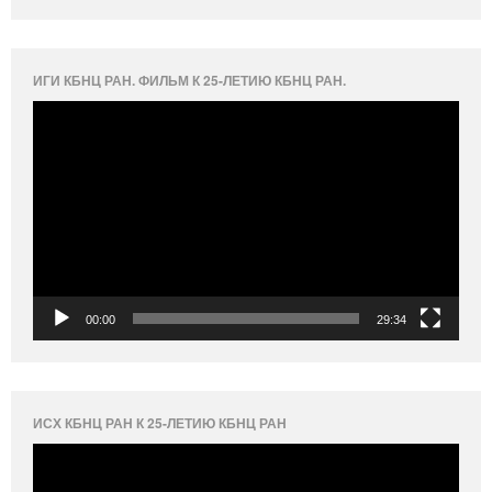
ИГИ КБНЦ РАН. ФИЛЬМ К 25-ЛЕТИЮ КБНЦ РАН.
Видеоплеер
00:00
29:34
ИСХ КБНЦ РАН К 25-ЛЕТИЮ КБНЦ РАН
Видеоплеер