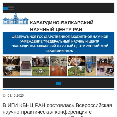
Ф
Г
Б
КАБАРДИНО-БАЛКАРСКИЙ
Н
НАУЧНЫЙ ЦЕНТР РАН
У
"
ФЕДЕРАЛЬНОЕ ГОСУДАРСТВЕННОЕ БЮДЖЕТНОЕ НАУЧНОЕ
Н
УЧРЕЖДЕНИЕ "ФЕДЕРАЛЬНЫЙ НАУЧНЫЙ ЦЕНТР
"
"КАБАРДИНО-БАЛКАРСКИЙ НАУЧНЫЙ ЦЕНТР РОССИЙСКОЙ
Б
АКАДЕМИИ НАУК"
Н
Р
А
03.10.2025
В ИГИ КБНЦ РАН состоялась Всероссийская
научно-практическая конференция с