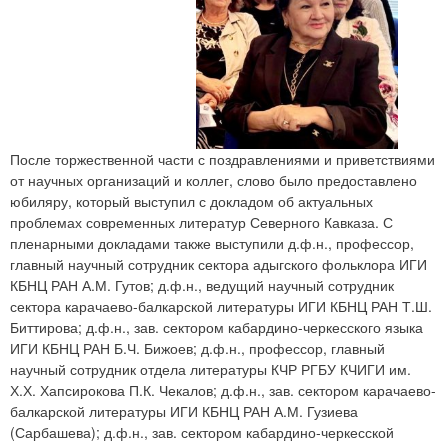
После торжественной части с поздравлениями и приветствиями
от научных организаций и коллег, слово было предоставлено
юбиляру, который выступил с докладом об актуальных
проблемах современных литератур Северного Кавказа. С
пленарными докладами также выступили д.ф.н., профессор,
главный научный сотрудник сектора адыгского фольклора ИГИ
КБНЦ РАН А.М. Гутов; д.ф.н., ведущий научный сотрудник
сектора карачаево-балкарской литературы ИГИ КБНЦ РАН Т.Ш.
Биттирова; д.ф.н., зав. сектором кабардино-черкесского языка
ИГИ КБНЦ РАН Б.Ч. Бижоев; д.ф.н., профессор, главный
научный сотрудник отдела литературы КЧР РГБУ КЧИГИ им.
Х.Х. Хапсирокова П.К. Чекалов; д.ф.н., зав. сектором карачаево-
балкарской литературы ИГИ КБНЦ РАН А.М. Гузиева
(Сарбашева); д.ф.н., зав. сектором кабардино-черкесской