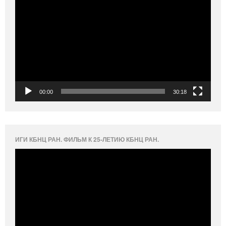
00:00
30:18
ИГИ КБНЦ РАН. ФИЛЬМ К 25-ЛЕТИЮ КБНЦ РАН.
Видеоплеер