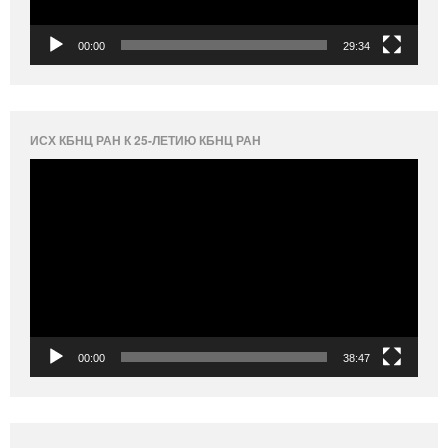
00:00
29:34
ИСХ КБНЦ РАН К 25-ЛЕТИЮ КБНЦ РАН
Видеоплеер
00:00
38:47