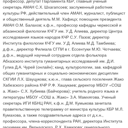
профессор, депутат Парламента КБР, главный ученый
секретарь АМАН С.Х. Шхагапсоев; заслуженный работник
культуры РФ, действительный член АМАН, журналист, публицист
и общественный деятель М.М. Хафицэ; помощник президента
АМАН О.М. Балахов; к.ф.н., профессор кафедры черкесской и
абазинской филологии КЧГУ им. У.Д. Алиева, директор Центра
исследования языков народов КЧР С.У. Пазов; директор
Института филологии КЧГУ им. У.Д. Алиева М.Д. Тамбиева;
д.ф.н., директор Филиала СГПИ в г. Ессентуки М.Ю. Чотчаева;
д.ф.н., ведущий научный сотрудник отдела фольклора
Абхазского института гуманитарных исследований им. Д.И.
Гулиа Д.А. Чурей (онлайн); канд. культурологии, зав. кафедрой
общих гуманитарных и социально-экономических дисциплин
СКГИИ Л.Х. Шауцукова; к.ю.н., глава сельского поселения Жако
Хабезского района КЧР Р.Ф. Хашукаев; директор МБОУ «СОШ
а. Жако» С.Х. Хубиева (Байчорова); учитель родного языка и
литературы МБОУ «СОШ а. Жако» З.А. Мамхягова. Ученый
секретарь ИГИ КБНЦ РАН, к.ф.н. Д.М. Кумыкова зачитала
правительственную телеграмму от министра культуры КБР М.Л.
Кумахова, а также поздравительные адреса от д.х.н.,
профессора, члена-корреспондента РАН, директора Института
геохимии им. Вернадского, Р.Х. Хамизова; генерального