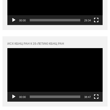
00:00
29:34
ИСХ КБНЦ РАН К 25-ЛЕТИЮ КБНЦ РАН
Видеоплеер
00:00
38:47