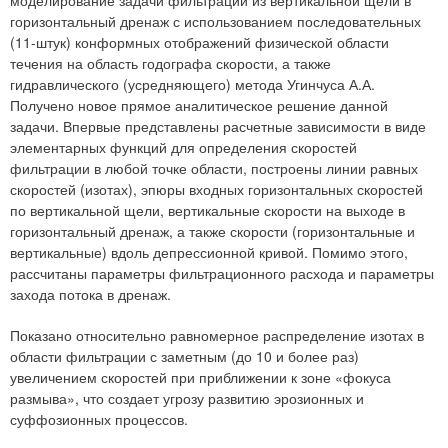
моделирование задачи фильтрации из вертикальной щели в
горизонтальный дренаж с использованием последовательных
(11-штук) конформных отображений физической области
течения на область годографа скорости, а также
гидравлического (усредняющего) метода Угинчуса А.А.
Получено новое прямое аналитическое решение данной
задачи. Впервые представлены расчетные зависимости в виде
элементарных функций для определения скоростей
фильтрации в любой точке области, построены линии равных
скоростей (изотах), эпюры входных горизонтальных скоростей
по вертикальной щели, вертикальные скорости на выходе в
горизонтальный дренаж, а также скорости (горизонтальные и
вертикальные) вдоль депрессионной кривой. Помимо этого,
рассчитаны параметры фильтрационного расхода и параметры
захода потока в дренаж.
Показано относительно равномерное распределение изотах в
области фильтрации с заметным (до 10 и более раз)
увеличением скоростей при приближении к зоне «фокуса
размыва», что создает угрозу развитию эрозионных и
суффозионных процессов.