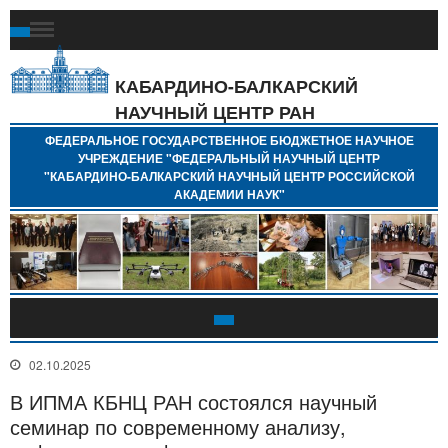
Ф
Г
Б
КАБАРДИНО-БАЛКАРСКИЙ
Н
НАУЧНЫЙ ЦЕНТР РАН
У
"
ФЕДЕРАЛЬНОЕ ГОСУДАРСТВЕННОЕ БЮДЖЕТНОЕ НАУЧНОЕ
Н
УЧРЕЖДЕНИЕ "ФЕДЕРАЛЬНЫЙ НАУЧНЫЙ ЦЕНТР
"
"КАБАРДИНО-БАЛКАРСКИЙ НАУЧНЫЙ ЦЕНТР РОССИЙСКОЙ
Б
АКАДЕМИИ НАУК"
Н
Р
А
02.10.2025
В ИПМА КБНЦ РАН состоялся научный
семинар по современному анализу,