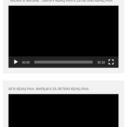
“НАУКА И ЖИЗНЬ”. ИИПРУ КБНЦ РАН К 25-ЛЕТИЮ КБНЦ РАН
Видеоплеер
00:00
30:18
ИГИ КБНЦ РАН. ФИЛЬМ К 25-ЛЕТИЮ КБНЦ РАН.
Видеоплеер