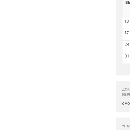
В
10
17
24
31
ДОК
КБР
смо
“НА