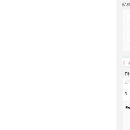
КАЛ
И
П
27
3
Ev