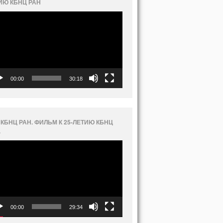
ИЮ КБНЦ РАН
еоплеер
00:00
30:18
 КБНЦ РАН. ФИЛЬМ К 25-ЛЕТИЮ КБНЦ
.
еоплеер
00:00
29:34