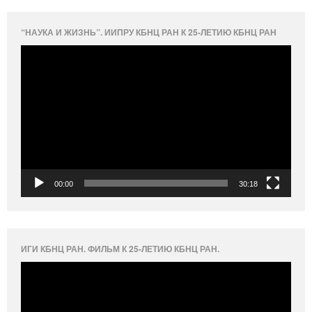
“НАУКА И ЖИЗНЬ”. ИИПРУ КБНЦ РАН К 25-ЛЕТИЮ КБНЦ РАН
Видеоплеер
00:00
30:18
ИГИ КБНЦ РАН. ФИЛЬМ К 25-ЛЕТИЮ КБНЦ РАН.
Видеоплеер