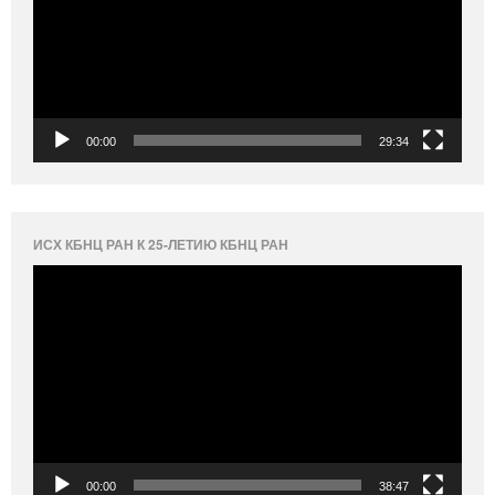
00:00
29:34
ИСХ КБНЦ РАН К 25-ЛЕТИЮ КБНЦ РАН
Видеоплеер
00:00
38:47