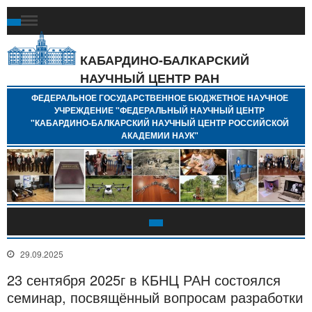
Ф
Г
Б
КАБАРДИНО-БАЛКАРСКИЙ
Н
НАУЧНЫЙ ЦЕНТР РАН
У
"
ФЕДЕРАЛЬНОЕ ГОСУДАРСТВЕННОЕ БЮДЖЕТНОЕ НАУЧНОЕ
Н
УЧРЕЖДЕНИЕ "ФЕДЕРАЛЬНЫЙ НАУЧНЫЙ ЦЕНТР
"
"КАБАРДИНО-БАЛКАРСКИЙ НАУЧНЫЙ ЦЕНТР РОССИЙСКОЙ
Б
АКАДЕМИИ НАУК"
Н
Р
А
29.09.2025
23 сентября 2025г в КБНЦ РАН состоялся
семинар, посвящённый вопросам разработки