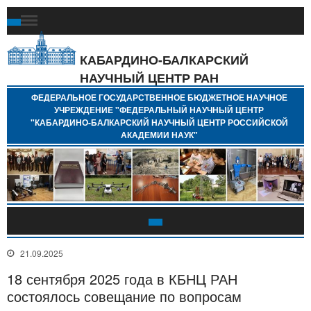
Ф
Г
Б
КАБАРДИНО-БАЛКАРСКИЙ
Н
НАУЧНЫЙ ЦЕНТР РАН
У
"
ФЕДЕРАЛЬНОЕ ГОСУДАРСТВЕННОЕ БЮДЖЕТНОЕ НАУЧНОЕ
Н
УЧРЕЖДЕНИЕ "ФЕДЕРАЛЬНЫЙ НАУЧНЫЙ ЦЕНТР
"
"КАБАРДИНО-БАЛКАРСКИЙ НАУЧНЫЙ ЦЕНТР РОССИЙСКОЙ
Б
АКАДЕМИИ НАУК"
Н
Р
А
21.09.2025
18 сентября 2025 года в КБНЦ РАН
состоялось совещание по вопросам