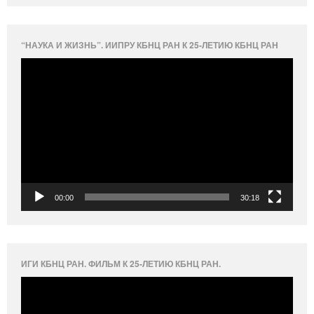
“НАУКА И ЖИЗНЬ”. ИИПРУ КБНЦ РАН К 25-ЛЕТИЮ КБНЦ РАН
Видеоплеер
00:00
30:18
ИГИ КБНЦ РАН. ФИЛЬМ К 25-ЛЕТИЮ КБНЦ РАН.
Видеоплеер