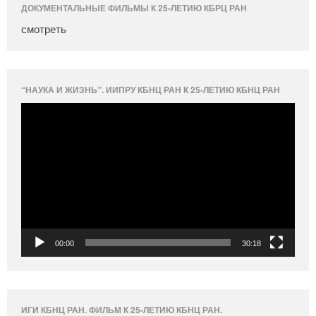
ДОКУМЕНТАЛЬНЫЕ ФИЛЬМЫ К 25-ЛЕТИЮ КБРЦ РАН
смотреть
“НАУКА И ЖИЗНЬ”. ИИПРУ КБНЦ РАН К 25-ЛЕТИЮ КБНЦ РАН
Видеоплеер
00:00
30:18
ИГИ КБНЦ РАН. ФИЛЬМ К 25-ЛЕТИЮ КБНЦ РАН.