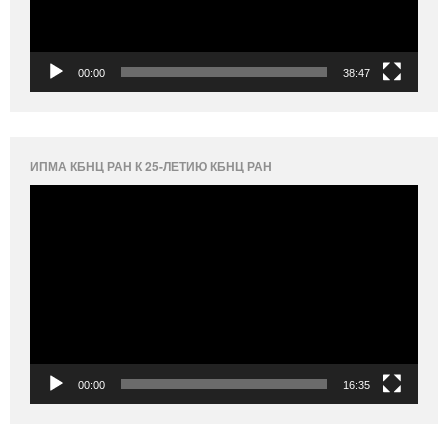
00:00
38:47
ИПМА КБНЦ РАН К 25-ЛЕТИЮ КБНЦ РАН
Видеоплеер
00:00
16:35