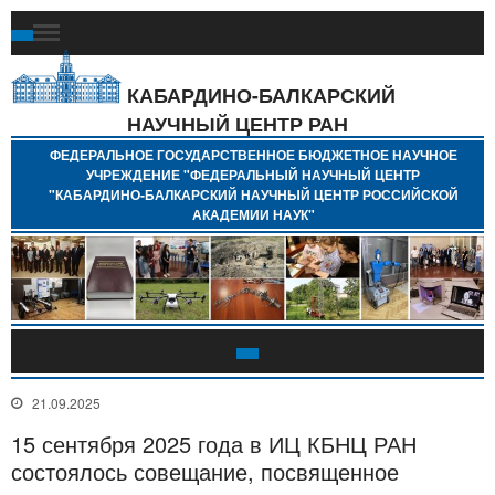
Ф
Г
Б
КАБАРДИНО-БАЛКАРСКИЙ
Н
НАУЧНЫЙ ЦЕНТР РАН
У
"
ФЕДЕРАЛЬНОЕ ГОСУДАРСТВЕННОЕ БЮДЖЕТНОЕ НАУЧНОЕ
Н
УЧРЕЖДЕНИЕ "ФЕДЕРАЛЬНЫЙ НАУЧНЫЙ ЦЕНТР
"
"КАБАРДИНО-БАЛКАРСКИЙ НАУЧНЫЙ ЦЕНТР РОССИЙСКОЙ
Б
АКАДЕМИИ НАУК"
Н
Р
А
21.09.2025
15 сентября 2025 года в ИЦ КБНЦ РАН
состоялось совещание, посвященное