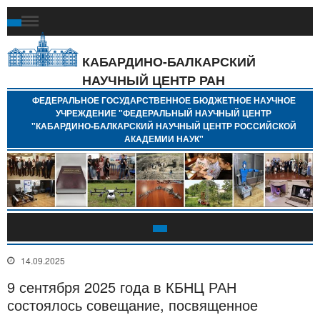
Ф
Г
Б
КАБАРДИНО-БАЛКАРСКИЙ
Н
НАУЧНЫЙ ЦЕНТР РАН
У
"
ФЕДЕРАЛЬНОЕ ГОСУДАРСТВЕННОЕ БЮДЖЕТНОЕ НАУЧНОЕ
Н
УЧРЕЖДЕНИЕ "ФЕДЕРАЛЬНЫЙ НАУЧНЫЙ ЦЕНТР
"
"КАБАРДИНО-БАЛКАРСКИЙ НАУЧНЫЙ ЦЕНТР РОССИЙСКОЙ
Б
АКАДЕМИИ НАУК"
Н
Р
А
14.09.2025
9 сентября 2025 года в КБНЦ РАН
состоялось совещание, посвященное