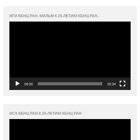
ИГИ КБНЦ РАН. ФИЛЬМ К 25-ЛЕТИЮ КБНЦ РАН.
Видеоплеер
00:00
29:34
ИСХ КБНЦ РАН К 25-ЛЕТИЮ КБНЦ РАН
Видеоплеер