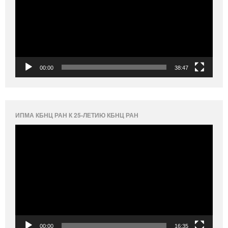
00:00
38:47
ИПМА КБНЦ РАН К 25-ЛЕТИЮ КБНЦ РАН
Видеоплеер
00:00
16:35