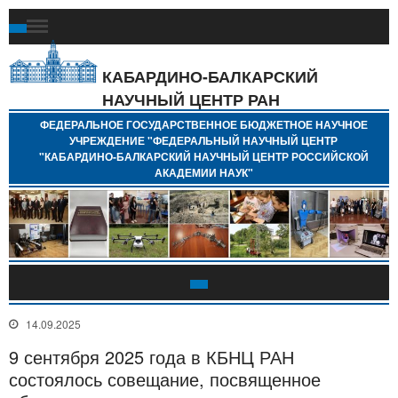
Ф
Г
Б
КАБАРДИНО-БАЛКАРСКИЙ
Н
НАУЧНЫЙ ЦЕНТР РАН
У
"
ФЕДЕРАЛЬНОЕ ГОСУДАРСТВЕННОЕ БЮДЖЕТНОЕ НАУЧНОЕ
Н
УЧРЕЖДЕНИЕ "ФЕДЕРАЛЬНЫЙ НАУЧНЫЙ ЦЕНТР
"
"КАБАРДИНО-БАЛКАРСКИЙ НАУЧНЫЙ ЦЕНТР РОССИЙСКОЙ
Б
АКАДЕМИИ НАУК"
Н
Р
А
14.09.2025
9 сентября 2025 года в КБНЦ РАН
состоялось совещание, посвященное