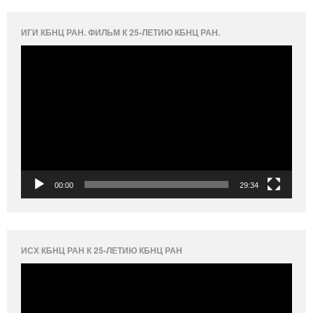
ИГИ КБНЦ РАН. ФИЛЬМ К 25-ЛЕТИЮ КБНЦ РАН.
Видеоплеер
00:00
29:34
ИСХ КБНЦ РАН К 25-ЛЕТИЮ КБНЦ РАН
Видеоплеер