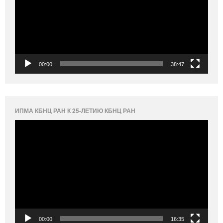
00:00
38:47
ИПМА КБНЦ РАН К 25-ЛЕТИЮ КБНЦ РАН
Видеоплеер
00:00
16:35