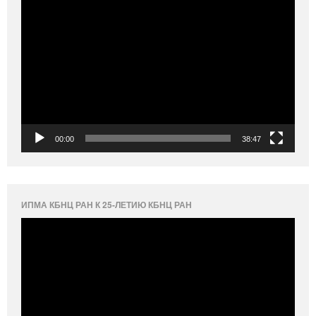
Видеоплеер
00:00
38:47
ИПМА КБНЦ РАН К 25-ЛЕТИЮ КБНЦ РАН
Видеоплеер